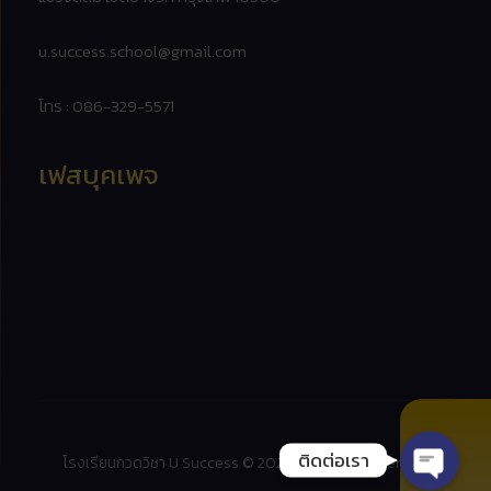
u.success.school@gmail.com
Phone
โทร : 086-329-5571
Instagram
เฟสบุคเพจ
Line
TikTok
Facebook Messenger
ติดต่อเรา
โรงเรียนกวดวิชา U Success © 2026. All rights reserved.